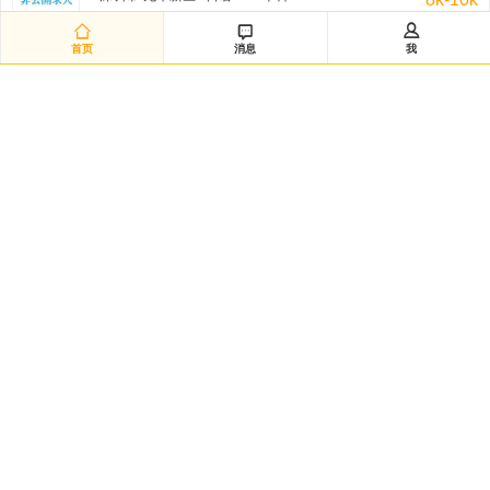
非公开招聘/匿名招聘 三天前



首页
消息
我
研发经理◆日企韩企静电卡盘经验（12882）
嘉兴市-海宁市 / 不限 / 本科
50k-100k
非公开招聘/匿名招聘 三天前
日语数据分析研究员（12881）
黄浦区-城区 / 日语/N2 / 硕士
20k-35k
非公开招聘/匿名招聘 三天前
Intern-Operations & Clerical/韩语实习
广州市-越秀区 / 韩语/朝鲜语 / 大专
3k-5k
FedEx 三天前
韩语市场运营
渝北区-龙溪街道 / 韩语/朝鲜语 / 本科
5k-7k
HANSOO 三天前
日语技术企划（12879）