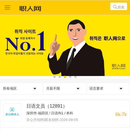



搜索



所有地区
月薪不限
语言要求
日语文员（12891）
深圳市-福田区 / 日语/N1 / 本科
6k-7k
非公开招聘/匿名招聘 2026-08-05