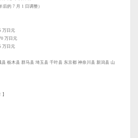
后的 7 月 1 日调整）
5 万日元
70 万日元
5 万日元
县 栃木县 群马县 埼玉县 千叶县 东京都 神奈川县 新潟县 山
！】