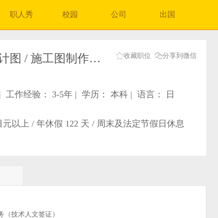
职人秀
校园
公司
出国


赴日施工管理业务 或 设计图 / 施工图制作业务（12836）
收藏职位
分享到微信
|
工作经验： 3-5年
|
学历： 本科
|
语言： 日
以上 / 年休假 122 天 / 周末及法定节假日休息
）
业务（技术人文签证）