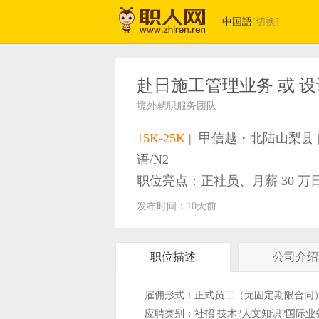
中国語
[切换]
境外就职服务团队
15K-25K
|
甲信越・北陆山梨县
语/N2
职位亮点：正社员、月薪 30 万日元
发布时间：10天前
职位描述
公司介绍
雇佣形式：正式员工（无固定期限合同
应聘类别：社招 技术?人文知识?国际