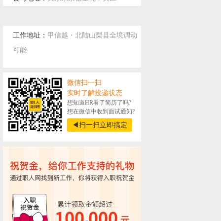
工作地址：
甲信越・北陆山梨县全境调动
可能
微信扫一扫
实时了解投递状态
想知道HR看了简历了吗?
想在微信中收到面试通知?
◀扫一扫立即搞定