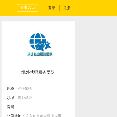
企业入口
登录
注册
境外就职服务团队
规模：
少于50人
领域：
境外就职
官网：
公司地址：
关东东京都全境中央区