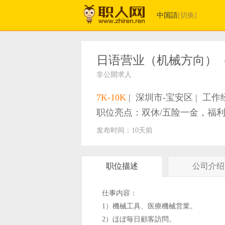
中国語
[切换]
日语营业（机械方向）（1
非公開求人
7K-10K
|
深圳市-宝安区
|
工作经
职位亮点：双休/五险一金，福
发布时间：10天前
职位描述
公司介绍
仕事内容：
1）機械工具、医療機械営業。
2）ほぼ毎日顧客訪問。