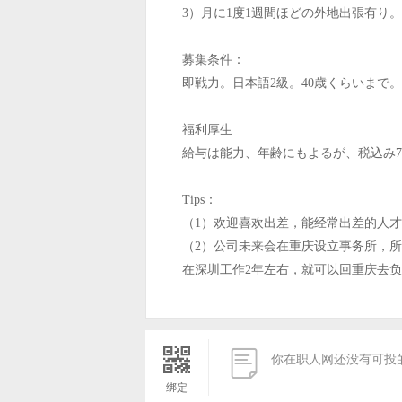
3）月に1度1週間ほどの外地出張有り。
募集条件：
即戦力。日本語2級。40歳くらいまで。
福利厚生
給与は能力、年齢にもよるが、税込み70
Tips：
（1）欢迎喜欢出差，能经常出差的人
（2）公司未来会在重庆设立事务所，
在深圳工作2年左右，就可以回重庆去


你在职人网还没有可投
绑定