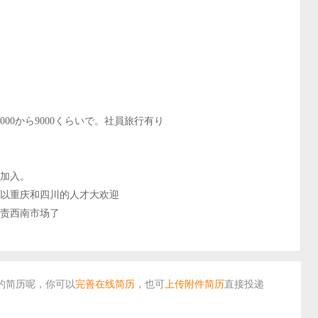
00から9000くらいで。社員旅行有り
才加入。
所以重庆和四川的人才大欢迎
负责西南市场了
的简历呢，你可以
完善在线简历
，
也可
上传附件简历
直接投递