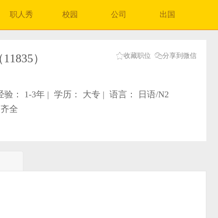
职人秀
校园
公司
出国


1835）
收藏职位
分享到微信
验： 1-3年
|
学历： 大专
|
语言： 日语/N2
利齐全