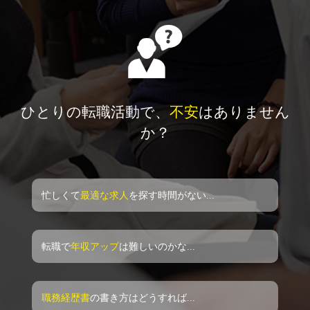

ひとりの転職活動で、
不安
はありません
か？
忙しくて
最適な求人
を探す時間がない...
転職で
年収アップ
は難しいのかな...
職務経歴書
の書き方はどうすれば...