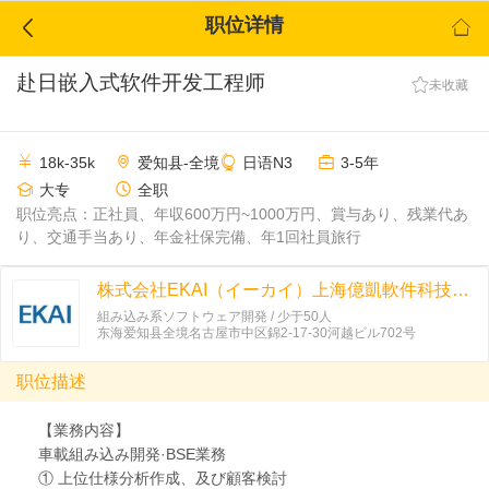
职位详情


赴日嵌入式软件开发工程师

未收藏




18k-35k
爱知县-全境
日语N3
3-5年


大专
全职
职位亮点：正社員、年収600万円~1000万円、賞与あり、残業代あ
り、交通手当あり、年金社保完備、年1回社員旅行
株式会社EKAI（イーカイ）上海億凱軟件科技有限公司
組み込み系ソフトウェア開発 / 少于50人
东海爱知县全境名古屋市中区錦2-17-30河越ビル702号
职位描述
【業務内容】
車載組み込み開発·BSE業務
① 上位仕様分析作成、及び顧客検討