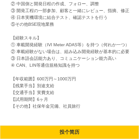
② 中国側と開発日程の作成、フォロー、調整
③ 開発工程の一部参加、顧客と一緒にレビュー、指摘、修正
④ 日本実機環境に結合テスト、確認テストを行う
⑤その他BSE現地業務
【経験スキル】
① 車載開発経験（IVI Meter ADAS等）を持つ（何れか一つ）
② 車載経験がない場合は、組み込み開発経験が基本的に必要
③ 日本語会話能力あり、コミュニケーション能力高い
④ CAN、LIN等通信規格知識を持つ
【年収範囲】600万円～1000万円
【残業手当】別途支給
【交通手当】実費支給
【試用期間】6ヶ月
【その他】社保年金完備、社員旅行
投个简历