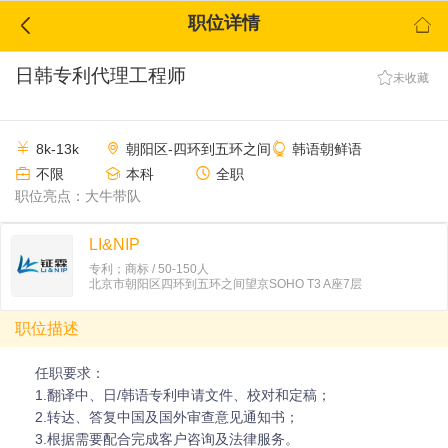
职位详情


日韩专利代理工程师

未收藏



8k-13k
朝阳区-四环到五环之间
韩语朝鲜语



不限
本科
全职
职位亮点：大牛带队
LI&NIP
专利；商标 / 50-150人
北京市朝阳区四环到五环之间望京SOHO T3 A座7层
职位描述
任职要求：
1.翻译中、日/韩语专利申请文件、校对和定稿；
2.转达、答复中国及国外审查意见通知书；
3.根据需要配合完成客户咨询及法律服务。