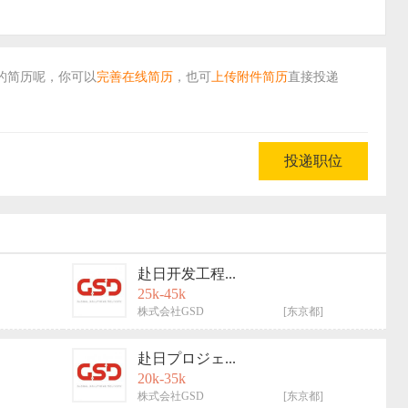
的简历呢，你可以
完善在线简历
，
也可
上传附件简历
直接投递
赴日开发工程...
25k-45k
株式会社GSD
[东京都]
赴日プロジェ...
20k-35k
株式会社GSD
[东京都]