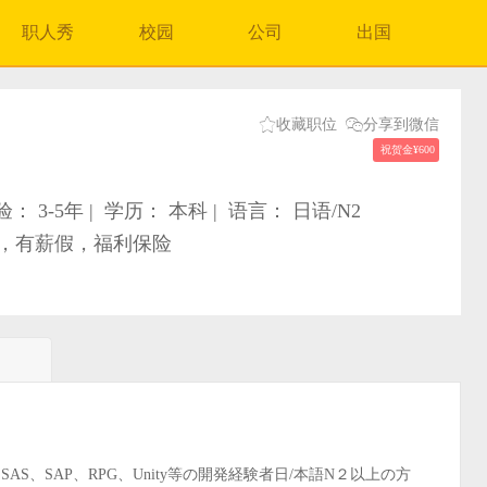
职人秀
校园
公司
出国


收藏职位
分享到微信
祝贺金¥600
： 3-5年
|
学历： 本科
|
语言： 日语/N2
，有薪假，福利保险
thon、SAS、SAP、RPG、Unity等の開発経験者日/本語N２以上の方