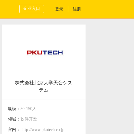
企业入口
登录
注册
株式会社北京大学天公シス
テム
规模：
50-150人
领域：
软件开发
官网：
http://www.pkutech.co.jp