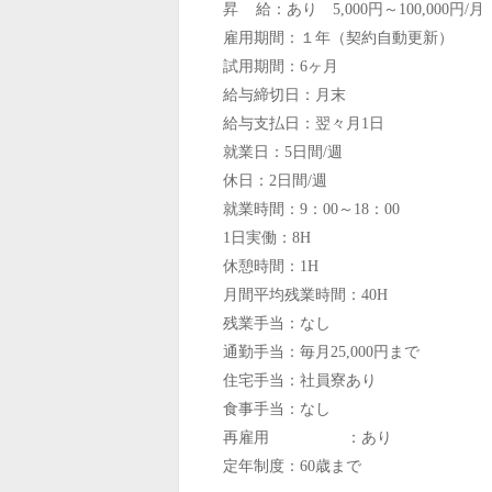
昇 給：あり 5,000円～100,000円/月
雇用期間：１年（契約自動更新）
試用期間：6ヶ月
給与締切日：月末
給与支払日：翌々月1日
就業日：5日間/週
休日：2日間/週
就業時間：9：00～18：00
1日実働：8H
休憩時間：1H
月間平均残業時間：40H
残業手当：なし
通勤手当：毎月25,000円まで
住宅手当：社員寮あり
食事手当：なし
再雇用
：あり
定年制度：60歳まで