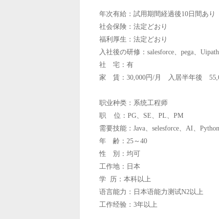
年次有給：試用期間経過後10日間あり
社会保険：法定どおり
福利厚生：法定どおり
入社後の研修：salesforce、pega、
社 宅：有
家 賃：30,000円/月 入居半年後 55,0
职业种类：系统工程师
职 位：PG、SE、PL、PM
需要技能：Java、selesforce、AI、Py
年 齢：25～40
性 別：均可
工作地：日本
学 历：本科以上
语言能力：日本语能力测试N2以上
工作经验：3年以上