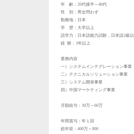
年 齢：20代後半～40代
性 別：男女問わず
勤務地：日本
学 歴：大卒以上
語学力：日本語能力試験，日本語2級
経 験：3年以上
業務内容
一）システムインテグレーション事業
二）テクニカルソリューション事業
三）システム開発事業
四）中国マーケティング事業
月額給与：30万～60万
年間賞与：年１回
総年収：400万～800