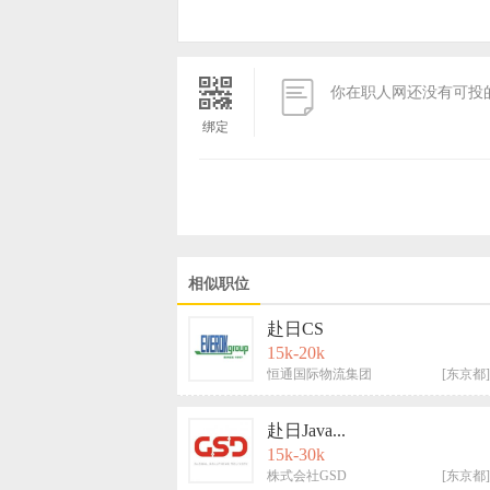


你在职人网还没有可投
绑定
相似职位
赴日CS
15k-20k
恒通国际物流集团
[东京都]
赴日Java...
15k-30k
株式会社GSD
[东京都]