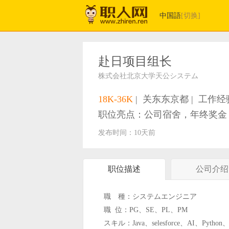
中国語
[切换]
赴日项目组长
株式会社北京大学天公システム
18K-36K
|
关东东京都
|
工作经验
职位亮点：公司宿舍，年终奖金
发布时间：10天前
职位描述
公司介绍
職 種：システムエンジニア
職 位：PG、SE、PL、PM
スキル：Java、selesforce、AI、Py