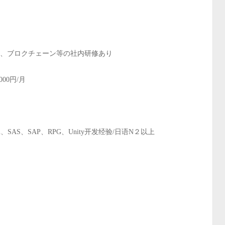
Uipath、ブロクチェーン等の社内研修あり
00円/月
thon、SAS、SAP、RPG、Unity开发经验/日语N２以上