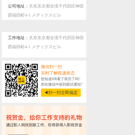
公司地址：
关东东京都全境千代田区神田
西福田町4-1 メディクスビル
工作地址：
关东东京都全境千代田区神田
西福田町4-1 メディクスビル
微信扫一扫
实时了解投递状态
想知道HR看了简历了吗?
想在微信中收到面试通知?
◀扫一扫立即搞定