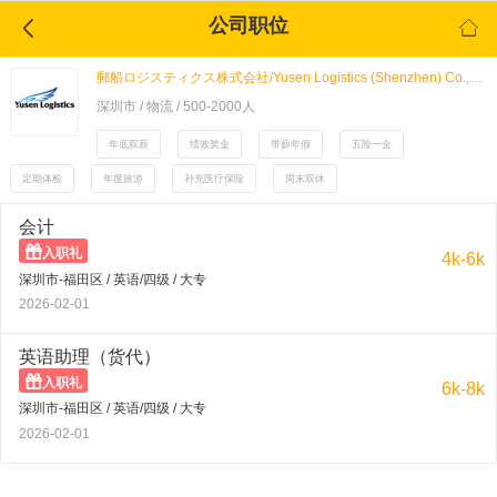
公司职位


郵船ロジスティクス株式会社/Yusen Logistics (Shenzhen) Co., Ltd./日邮物流(深圳)有限公司
深圳市 / 物流 / 500-2000人
年底双薪
绩效奖金
带薪年假
五险一金
定期体检
年度旅游
补充医疗保险
周末双休
会计

入职礼
4k-6k
深圳市-福田区 / 英语/四级 / 大专
2026-02-01
英语助理（货代）

入职礼
6k-8k
深圳市-福田区 / 英语/四级 / 大专
2026-02-01